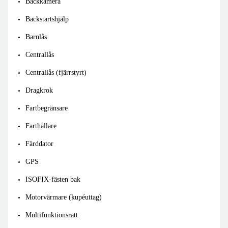
Backkamera
Backstartshjälp
Barnlås
Centrallås
Centrallås (fjärrstyrt)
Dragkrok
Fartbegränsare
Farthållare
Färddator
GPS
ISOFIX-fästen bak
Motorvärmare (kupéuttag)
Multifunktionsratt